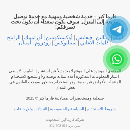
فارما كير – خدمة شخصية ومهنية مع خدمة توصيل
سريعة إلى المنزل. سوف نكون سعداء أن نكون تحت
تصرفكم!
أتينتو
|
ريتالين
|
فيفانس
|
أوكسيكونتين
|
أوزامبيك
|
الراتنج
|
كلمات الأغاني
|
ستيلنوكس
|
زودروم
|
أمبيان
المحتوى الموجود على الموقع لا يعد بديلاً عن استشارة الطبيب. لا ينبغي
اعتبار المعلومات المذكورة أعلاه بمثابة توصية و/أو تشجيع لاستخدام
المنتجات لأغراض غير طبية، وهو استخدام محظور بموجب القانون في
بعض البلدان.
صيدلية ومستحضرات صيدلانية فارما كير © 2025
شروط الاستخدام
|
السياسة والخصوصية
|
التبادلات والإرجاعات
شركة فارماكير المحدودة
سي.بي. 611-502-512