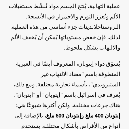
عملية التهابية، يُنتج الجسم مواد تُنشّط مستقبلات
الألم وتُعزز التورم والاحمرار في الأنسجة.
البروستاجلاندينات جزء أساسي من هذه العملية.
لذلك، فإن خفض مستوياتها يُمكن أن يُخفف الألم
والالتهاب بشكل ملحوظ.
يُسوّق دواء إيتوبان، المعروف أيضًا في العبرية
المنطوقة باسم "مضاد الالتهاب غير
الستيرويدي"، بأسماء تجارية مختلفة. ومع ذلك،
يُعرف في إسرائيل باسم "إيتوبان" أو "إيتوبان".
هناك جرعات مختلفة، ولكن أكثرها شيوعًا هي:
إيتوبان 400 ملغ
و
إيتوبان 600 ملغ
، بالإضافة إلى
أنواع من الأقراص بأشكال مختلفة. يستخدم