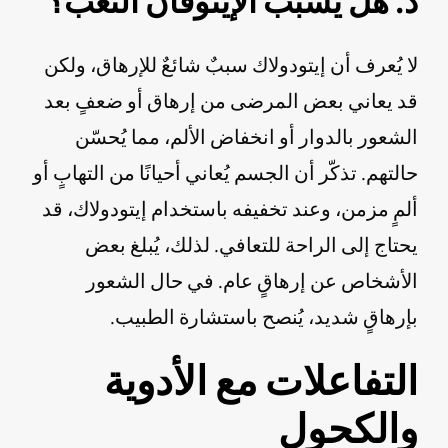
د. هل يسبب الإيثوفان التعب؟
لا يُعرف أن إيتودولاك سببٌ شائعٌ للإرهاق، ولكن
قد يعاني بعض المرضى من إرهاق أو ضعفٍ بعد
الشعور بالدوار أو انخفاض الألم، مما يُحسّن
حالتهم. تذكّر أن الجسم يُعاني أحيانًا من التهابٍ أو
ألمٍ مزمن، وعند تخفيفه باستخدام إيتودولاك، قد
يحتاج إلى الراحة للتعافي. لذلك، يُبلغ بعض
الأشخاص عن إرهاقٍ عام. في حال الشعور
بإرهاقٍ شديد، يُنصح باستشارة الطبيب.
التفاعلات مع الأدوية
والكحول