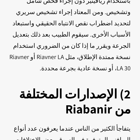
باستخدام ريافينير دون إجراء فحص شامل
وتشخيص. ومن المعتاد إجراء تشخيص سريري
لتحديد اضطراب نقص الانتباه الحقيقي واستبعاد
الأسباب الأخرى. سيقوم الطبيب بعد ذلك بتعديل
الجرعة ويقرر ما إذا كان من الضروري استخدام
نسخة ممتدة الإطلاق، مثل Riavner LA أو Riavner
LA 30، أو نسخة عادية بجرعة محددة.
2) الإصدارات المختلفة
من Riabanir
يتفاجأ الكثير من الناس عندما يعرفون عدد أنواع
الريافنير المتوفرة في السوق. بعض الاختلافات