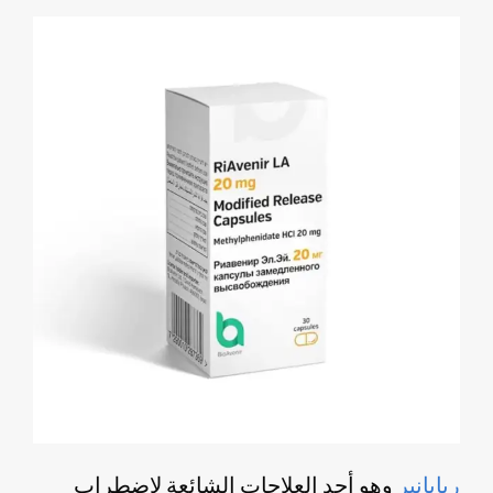
ريابانير
وهو أحد العلاجات الشائعة لاضطراب