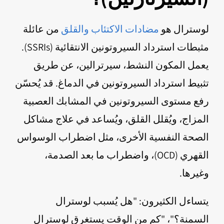
لوسترال هو
مضادات الاكتئاب والقلق
من عائلة
مثبطات استرداد السيروتونين الانتقائية (SSRIs).
يعمل المكون النشط، سيرترالين، عن طريق
تثبيط استرداد السيروتونين في الدماغ. قد يُحسّن
رفع مستوى السيروتونين في المشابك العصبية
المزاج، ويُقلل القلق، ويُساعد في علاج مشاكل
الصحة النفسية الأخرى، مثل اضطراب الوسواس
القهري (OCD)، واضطراب ما بعد الصدمة،
وغيرها.
يتساءل الكثيرون: "هل يُسبب لوسترال
السمنة؟"، "كم من الوقت يستغرق لوسترال