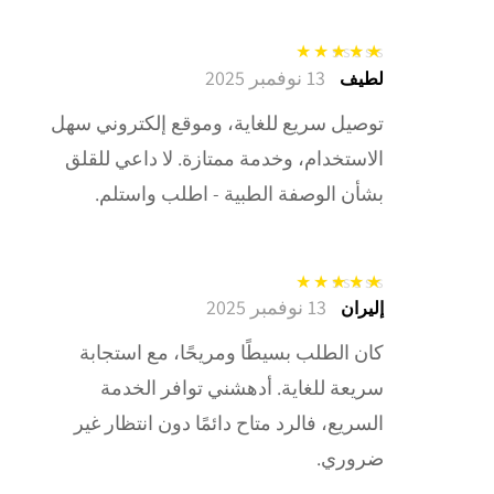
13 نوفمبر 2025
تم التقييم
5
من
لطيف
5
توصيل سريع للغاية، وموقع إلكتروني سهل
الاستخدام، وخدمة ممتازة. لا داعي للقلق
بشأن الوصفة الطبية - اطلب واستلم.
13 نوفمبر 2025
تم التقييم
5
من
إليران
5
كان الطلب بسيطًا ومريحًا، مع استجابة
سريعة للغاية. أدهشني توافر الخدمة
السريع، فالرد متاح دائمًا دون انتظار غير
ضروري.