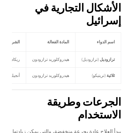
الأشكال التجارية في
إسرائيل
اسم الدواء
المادة الفعالة
الشركة المصنع
ترازوديل
(ترازوديل)
هيدروكلوريد ترازودون
ريكادوت
ثلاثية
(تريتيكو)
هيدروكلوريد ترازودون
أنجيليني
الجرعات وطريقة
الاستخدام
يبدأ العلاج عادة بجرعة منخفضة، والتي يمكن زيادتها