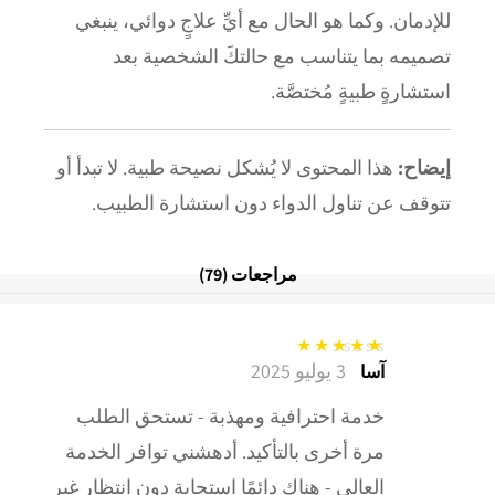
للإدمان. وكما هو الحال مع أيِّ علاجٍ دوائي، ينبغي
تصميمه بما يتناسب مع حالتكَ الشخصية بعد
استشارةٍ طبيةٍ مُختصَّة.
إيضاح:
هذا المحتوى لا يُشكل نصيحة طبية. لا تبدأ أو
تتوقف عن تناول الدواء دون استشارة الطبيب.
مراجعات (79)
3 يوليو 2025
تم التقييم
5
من
آسا
5
خدمة احترافية ومهذبة - تستحق الطلب
مرة أخرى بالتأكيد. أدهشني توافر الخدمة
العالي - هناك دائمًا استجابة دون انتظار غير