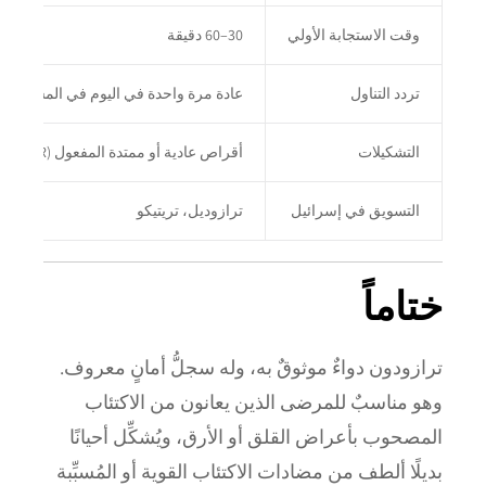
وقت الاستجابة الأولي
30–60 دقيقة
تردد التناول
عادة مرة واحدة في اليوم في المساء
التشكيلات
أقراص عادية أو ممتدة المفعول (XR)
التسويق في إسرائيل
ترازوديل، تريتيكو
ختاماً
ترازودون دواءٌ موثوقٌ به، وله سجلُّ أمانٍ معروف.
وهو مناسبٌ للمرضى الذين يعانون من الاكتئاب
المصحوب بأعراض القلق أو الأرق، ويُشكِّل أحيانًا
بديلًا ألطف من مضادات الاكتئاب القوية أو المُسبِّبة