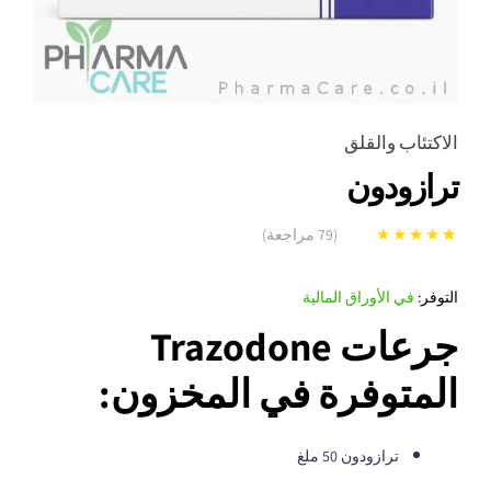
الاكتئاب والقلق
ترازودون
(
79
مراجعة)
78
تم التقييم بـ
5.00
من 5 بناءً
التوفر:
في الأوراق المالية
على تقييم
جرعات Trazodone
عميل
المتوفرة في المخزون:
ترازودون 50 ملغ