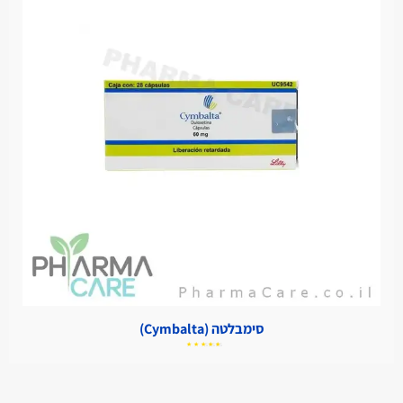
סימבלטה (Cymbalta)
דורג
5.00
מתוך
5