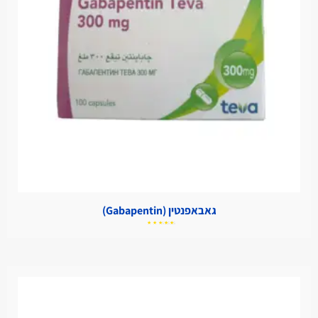
גאבאפנטין (Gabapentin)
דורג
5.00
מתוך
5