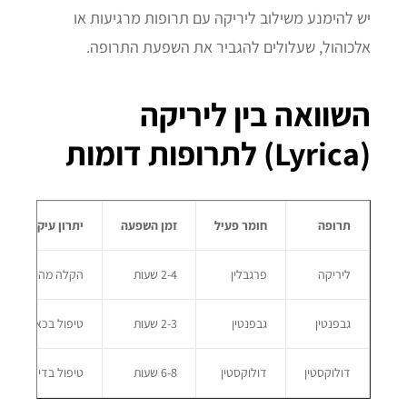
יש להימנע משילוב ליריקה עם תרופות מרגיעות או
אלכוהול, שעלולים להגביר את השפעת התרופה.
השוואה בין ליריקה
(Lyrica) לתרופות דומות
תרופה
חומר פעיל
זמן השפעה
יתרון עיקרי
ליריקה
פרגבלין
2-4 שעות
הקלה מהירה בכאב ע
גבפנטין
גבפנטין
2-3 שעות
טיפול בכאב עצבי ופי
דולוקסטין
דולוקסטין
6-8 שעות
טיפול בדיכאון וכאב ע