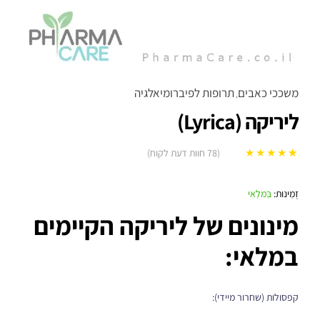
משככי כאבים
תרופות לפיברומיאלגיה
,
ליריקה (Lyrica)
(
78
חוות דעת לקוח)
78
מדורגים
5.00
מתוך 5 מבוסס
זְמִינוּת:
בִּמלַאִי
על
דירוגים של
מינונים של ליריקה הקיימים
לקוחות
במלאי:
קפסולות (שחרור מיידי):