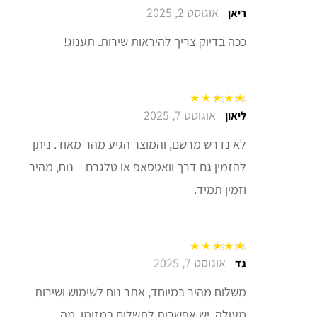
אוגוסט 2, 2025
דורג
5
מתוך 5
ריאן
ככה בדיוק צריך להיראות שירות. תענוג!
אוגוסט 7, 2025
דורג
5
מתוך 5
ליאון
לא נדרש מרשם, והמוצר הגיע מהר מאוד. ניתן
להזמין גם דרך וואטסאפ או טלגרם – נוח, מהיר
וזמין תמיד.
אוגוסט 7, 2025
דורג
5
מתוך 5
גד
משלוח מהיר במיוחד, אתר נוח לשימוש ושירות
מעולה. יש אפשרות לתשלום במזומן, מה