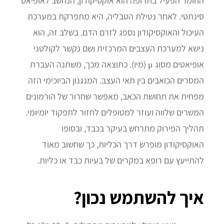
החומר הפעיל בתרופה הוא אוקסיקודון, הנחשב לאופיאט
סינתטי. לאחר נטילת הטבליה, היא מתפרקת במערכת
העיכול והאוקסיקודון נספג לזרם הדם. בשלב זה, הוא
נישא למערכת העצבים המרכזית ושם נקשר לקולטני
אופיאטים מסוג μ (מיו). כתוצאה מכך, משתנה העברת
המסרים הכואבים בין תאי העצב. המנגנון הביוכימי הזה
מפחית את תחושת הכאב, מאפשר שחרור של הורמונים
המשרים שלווה ועוזר למטופלים לחזור לתפקוד יומיומי.
תהליך הפירוק מתרחש בעיקר בכבד, ובסופו
האוקסיקודון מופרש דרך הכליות, כך שחשוב מאוד
להתייעץ עם רופא במקרים של בעיות כבד או כליות.
איך להשתמש נכון?