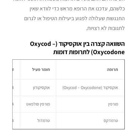
כלשהם, עדכנו את הרופא מראש כדי לוודא שאין
התנגשות שעלולה לפגוע ביעילות הטיפול או לגרום
לתגובות לא רצויות.
השוואה קצרה בין אוקסיקוד (Oxycod –
Oxycodone) לתרופות דומות
תרופה
חומר פעיל
זמן השפעה
אוקסיקוד (Oxycod – Oxycodone)
אוקסיקודון
4–6 שעות
מורפין
מורפין סולפאט
4–5 שעות
טרמדקס
טרמדול
4–6 שעות