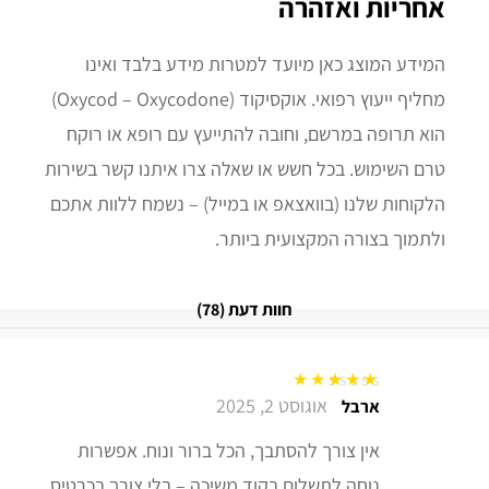
אחריות ואזהרה
המידע המוצג כאן מיועד למטרות מידע בלבד ואינו
מחליף ייעוץ רפואי. אוקסיקוד (Oxycod – Oxycodone)
הוא תרופה במרשם, וחובה להתייעץ עם רופא או רוקח
טרם השימוש. בכל חשש או שאלה צרו איתנו קשר בשירות
הלקוחות שלנו (בוואצאפ או במייל) – נשמח ללוות אתכם
ולתמוך בצורה המקצועית ביותר.
חוות דעת (78)
אוגוסט 2, 2025
דורג
5
מתוך 5
ארבל
אין צורך להסתבך, הכל ברור ונוח. אפשרות
נוחה לתשלום בקוד משיכה – בלי צורך בכרטיס