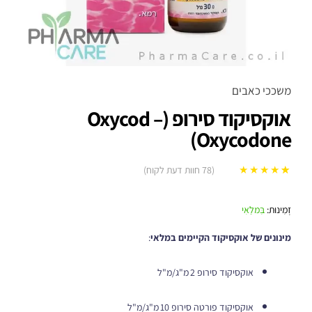
משככי כאבים
אוקסיקוד סירופ (Oxycod –
Oxycodone)
(
78
חוות דעת לקוח)
78
מדורגים
5.00
מתוך 5 מבוסס
זְמִינוּת:
בִּמלַאִי
על
דירוגים של
לקוחות
מינונים של אוקסיקוד הקיימים במלאי
:
אוקסיקוד סירופ 2 מ"ג/מ"ל
אוקסיקוד פורטה סירופ 10 מ"ג/מ"ל