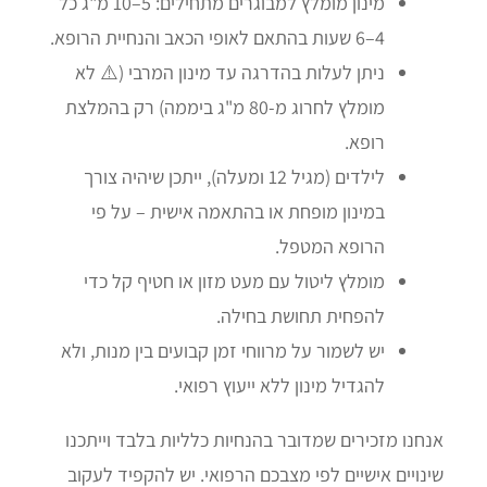
מינון מומלץ למבוגרים מתחילים: 5–10 מ"ג כל
4–6 שעות בהתאם לאופי הכאב והנחיית הרופא.
ניתן לעלות בהדרגה עד מינון המרבי (⚠️ לא
מומלץ לחרוג מ-80 מ"ג ביממה) רק בהמלצת
רופא.
לילדים (מגיל 12 ומעלה), ייתכן שיהיה צורך
במינון מופחת או בהתאמה אישית – על פי
הרופא המטפל.
מומלץ ליטול עם מעט מזון או חטיף קל כדי
להפחית תחושת בחילה.
יש לשמור על מרווחי זמן קבועים בין מנות, ולא
להגדיל מינון ללא ייעוץ רפואי.
אנחנו מזכירים שמדובר בהנחיות כלליות בלבד וייתכנו
שינויים אישיים לפי מצבכם הרפואי. יש להקפיד לעקוב