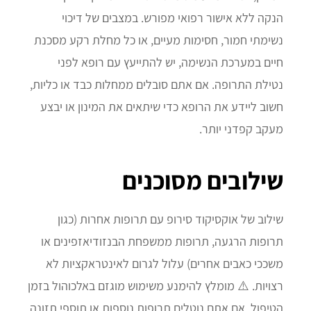
הנקה ללא אישור רפואי מפורש. במצבים של דיכוי
נשימתי חמור, חסימות מעיים, או כל מחלת רקע מסכנת
חיים במערכת הנשימה, יש להתייעץ עם רופא לפני
נטילת התרופה. אם אתם סובלים ממחלות כבד או כליות,
חשוב ליידע את הרופא כדי שיתאים את המינון או יבצע
מעקב קפדני יותר.
שילובים מסוכנים
שילוב של אוקסיקוד סירופ עם תרופות אחרות (כגון
תרופות הרגעה, תרופות ממשפחת הבנזודיאזפינים או
משככי כאבים אחרים) עלול לגרום לאינטראקציות לא
רצויות. ⚠️ מומלץ להימנע משימוש מוגזם באלכוהול בזמן
הטיפול. אם אתם נוטלים תרופות נוספות או תוספי תזונה