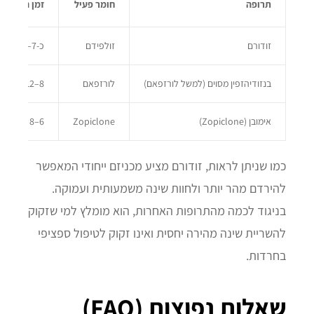
תרופה
חומר פעיל
זמן השפעה
זודורם
זולפידם
כ-7–8 שעות
בנזודיהזפין מסוים (למשל לורזפאם)
לורזפאם
8–12 שעות
אימובן (Zopiclone)
Zopiclone
6–8 שעות
כמו שניתן לראות, זודורם מציע מכניזם ייחודי המאפשר
להירדם מהר יותר ולחוות שינה משמעותית ועמוקה.
בניגוד לכמה מהתרופות האחרות, הוא מומלץ למי שזקוק
להשריית שינה מהירה יחסית ואינו זקוק לטיפול ספציפי
בחרדות.
שאלות נפוצות (FAQ)