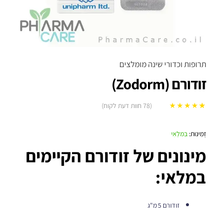
תרופות וכדורי שינה מומלצים
זודורם (Zodorm)
(
78
חוות דעת לקוח)
78
מדורגים
5.00
מתוך 5 מבוסס
זְמִינוּת:
בִּמלַאִי
על
דירוגים של
מינונים של זודורם הקיימים
לקוחות
במלאי:
זודורם 5 מ"ג