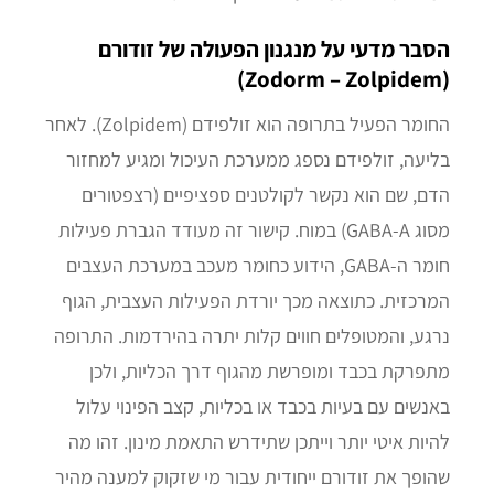
הסבר מדעי על מנגנון הפעולה של זודורם
(Zodorm – Zolpidem)
החומר הפעיל בתרופה הוא זולפידם (Zolpidem). לאחר
בליעה, זולפידם נספג ממערכת העיכול ומגיע למחזור
הדם, שם הוא נקשר לקולטנים ספציפיים (רצפטורים
מסוג GABA-A) במוח. קישור זה מעודד הגברת פעילות
חומר ה-GABA, הידוע כחומר מעכב במערכת העצבים
המרכזית. כתוצאה מכך יורדת הפעילות העצבית, הגוף
נרגע, והמטופלים חווים קלות יתרה בהירדמות. התרופה
מתפרקת בכבד ומופרשת מהגוף דרך הכליות, ולכן
באנשים עם בעיות בכבד או בכליות, קצב הפינוי עלול
להיות איטי יותר וייתכן שתידרש התאמת מינון. זהו מה
שהופך את זודורם ייחודית עבור מי שזקוק למענה מהיר