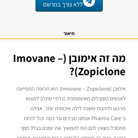
ללא צורך במרשם
תיאור
מה זה אימובן (Imovane –
Zopiclone)?
אימובן (Imovane – Zopiclone) היא תרופה המסייעת
לאנשים הסובלים מאינסומניה (נדודי שינה) למצוא
מרגוע וליהנות משנת לילה איכותית יותר. אצלנו
ב־Pharma Care אנחנו מבינים עד כמה יכול להיות
מתסכל כשאין לכם כוח להמשיך את יומכם בגלל חסך
בשינה, ואיך זה משפיע על מצב הרוח והחיוניות. אימובן