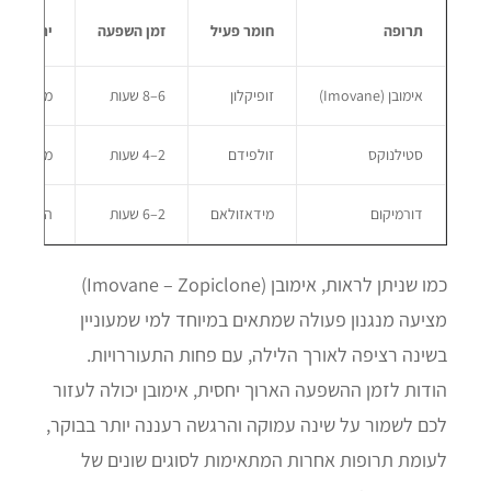
תרופה
חומר פעיל
זמן השפעה
יתרון עיקרי
אימובן (Imovane)
זופיקלון
6–8 שעות
משרה שינה ב
סטילנוקס
זולפידם
2–4 שעות
מתאים למי 
דורמיקום
מידאזולאם
2–6 שעות
השריית שינה
כמו שניתן לראות, אימובן (Imovane – Zopiclone)
מציעה מנגנון פעולה שמתאים במיוחד למי שמעוניין
בשינה רציפה לאורך הלילה, עם פחות התעוררויות.
הודות לזמן ההשפעה הארוך יחסית, אימובן יכולה לעזור
לכם לשמור על שינה עמוקה והרגשה רעננה יותר בבוקר,
לעומת תרופות אחרות המתאימות לסוגים שונים של