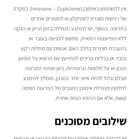
אין להשתמש באימובן (Imovane – Zopiclone) במקרה
של רגישות מוכרת לזופיקלון או לחומרים אחרים
בתרופה. בנוסף, יש להימנע מנטילה בזמן הריון או הנקה
ללא התייעצות רפואית, מחשש לפגיעה בעובר או
בהעברת חומרים בחלב האם. אנשים עם מחלות רקע
בכבד או בכליות צריכים להתייעץ עם הרופא על המינון
הנכון או על חלופות תרופתיות, כיוון שפינוי התרופה
אצלם עלול להיות איטי יותר. כמו כן, מומלץ להימנע
לחלוטין מנטילת אימובן במצבים של הפרעות נשימה
קשות, אלא אם הרופא הנחה אחרת.
שילובים מסוכנים
יש להיזהר משילוב אימובן עם תרופות הרגעה או תרופות