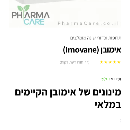
תרופות וכדורי שינה מומלצים
אימובן (Imovane)
(
77
חוות דעת לקוח)
77
מדורגים
5.00
מתוך 5 מבוסס
זְמִינוּת:
בִּמלַאִי
על
דירוגים של
מינונים של אימובן הקיימים
לקוחות
במלאי
: