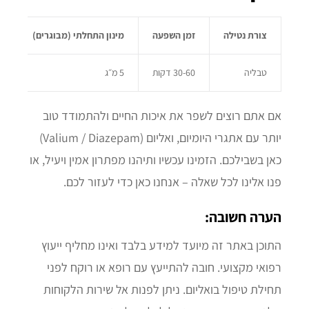
צורת נטילה
זמן השפעה
מינון התחלתי (מבוגרים)
מינו
טבליה
30-60 דקות
5 מ״ג
–
אם אתם רוצים לשפר את איכות החיים ולהתמודד טוב
יותר עם אתגרי היומיום, ואליום (Valium / Diazepam)
כאן בשבילכם. הזמינו עכשיו ותיהנו מפתרון אמין ויעיל, או
פנו אלינו לכל שאלה – אנחנו כאן כדי לעזור לכם.
הערה חשובה:
התוכן באתר זה מיועד למידע בלבד ואינו מחליף ייעוץ
רפואי מקצועי. חובה להתייעץ עם רופא או רוקח לפני
תחילת טיפול בואליום. ניתן לפנות אל שירות הלקוחות