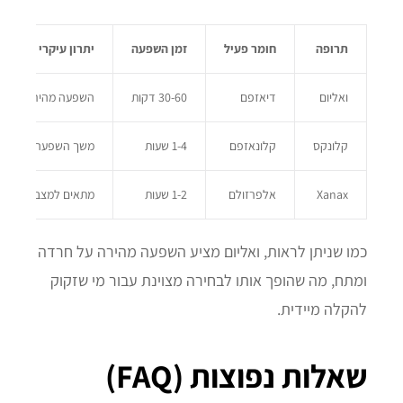
תרופה
חומר פעיל
זמן השפעה
יתרון עיקרי
ואליום
דיאזפם
30-60 דקות
השפעה מהירה על חרד
קלונקס
קלונאזפם
1-4 שעות
משך השפעה ארוך יותר
Xanax
אלפרזולם
1-2 שעות
מתאים למצבי חרדה קצ
כמו שניתן לראות, ואליום מציע השפעה מהירה על חרדה
ומתח, מה שהופך אותו לבחירה מצוינת עבור מי שזקוק
להקלה מיידית.
שאלות נפוצות (FAQ)