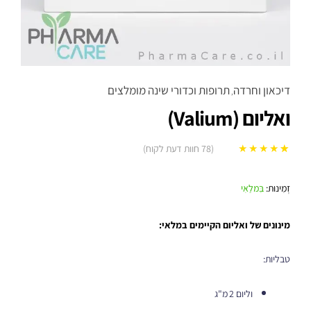
דיכאון וחרדה
תרופות וכדורי שינה מומלצים
,
ואליום (Valium)
(
78
חוות דעת לקוח)
78
מדורגים
5.00
מתוך 5 מבוסס
זְמִינוּת:
בִּמלַאִי
על
דירוגים של
לקוחות
מינונים של ואליום הקיימים במלאי:
טבליות:
וליום 2 מ"ג