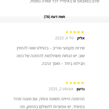
שלנו בוואצאפ או באימייל לכל שאלה נוספת.
חוות דעת (78)
יולי 4, 2025
דורג
5
מתוך 5
אליק
שירות מקצועי ואדיב – בהחלט שווה להזמין
שוב. יש הנחות משתלמות להזמנה של כמה
חבילות ביחד – חוסך הרבה.
אוגוסט 2, 2025
דורג
5
מתוך 5
גדעון
ההזמנה הייתה פשוטה ונוחה, עם מענה מהיר
במיוחד. יש אפשרות לתשלום במזומן, מה