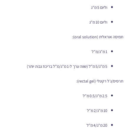
וליום 5 מ"ג
וליום 10 מ"ג
תמיסה אוראלית (oral solution):
1 מ"ג/מ"ל
5 מ"ג/5 מ"ל (שווה ערך ל‑1 מ"ג/מ"ל בריכוז גבוה יותר)
תרסיס/ג׳ל רקטלי (rectal gel):
2.5 מ"ג/0.5 מ"ל
10 מ"ג/2 מ"ל
20 מ"ג/4 מ"ל