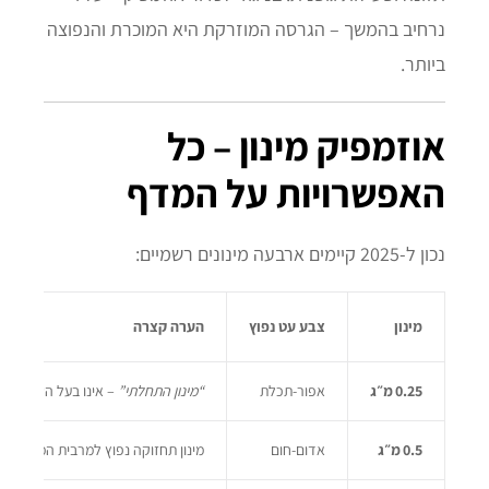
נרחיב בהמשך – הגרסה המוזרקת היא המוכרת והנפוצה
ביותר.
אוזמפיק מינון – כל
האפשרויות על המדף
נכון ל‑2025 קיימים ארבעה מינונים רשמיים:
מינון
צבע עט נפוץ
הערה קצרה
0.25 מ״ג
אפור‑תכלת
“מינון התחלתי”
– אינו בעל השפעה טיפו
0.5 מ״ג
אדום‑חום
מינון תחזוקה נפוץ למרבית המטופלים