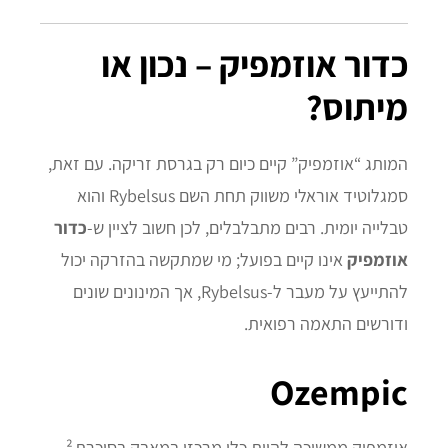
כדור אוזמפיק – נכון או
מיתוס?
המותג “אוזמפיק” קיים כיום רק בגרסת זריקה. עם זאת,
סמגלוטיד אוראלי משווק תחת השם Rybelsus והוא
טבלייה יומית. רבים מתבלבלים, לכן חשוב לציין ש‑
כדור
אוזמפיק
אינו קיים בפועל; מי שמתקשה בהזרקה יכול
להתייעץ על מעבר ל‑Rybelsus, אך המינונים שונים
ודורשים התאמה רפואית.
Ozempic
אוזמפיק ממשיכה להיות כלי מרכזי במאבק בסוכרת ²