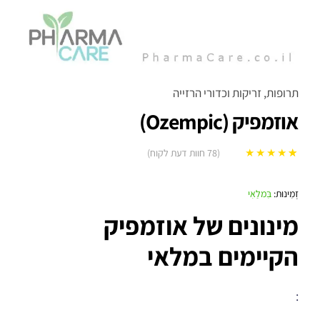
תרופות, זריקות וכדורי הרזייה
אוזמפיק (Ozempic)
(
78
חוות דעת לקוח)
78
מדורגים
5.00
מתוך 5 מבוסס
זְמִינוּת:
בִּמלַאִי
על
דירוגים של
מינונים של אוזמפיק
לקוחות
הקיימים במלאי
: