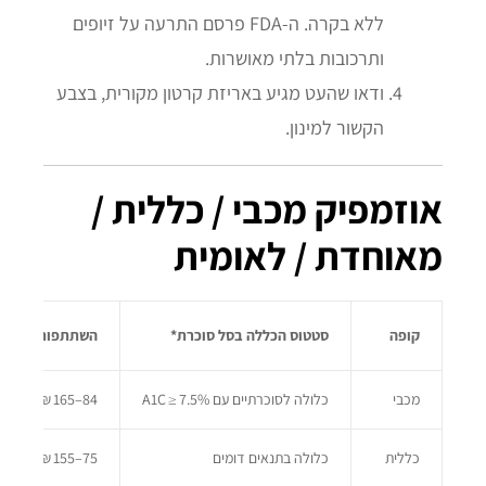
ללא בקרה. ה‑FDA פרסם התרעה על זיופים
ותרכובות בלתי מאושרות.
ודאו שהעט מגיע באריזת קרטון מקורית, בצבע
הקשור למינון.
אוזמפיק מכבי / כללית /
מאוחדת / לאומית
קופה
סטטוס הכללה בסל סוכרת*
השתתפות עצמית מ
מכבי
כלולה לסוכרתיים עם A1C ≥ 7.5%
84–165 ₪ לחודש
כללית
כלולה בתנאים דומים
75–155 ₪ לחודש