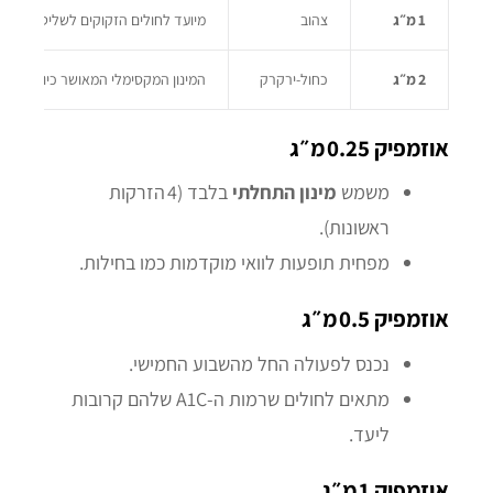
1 מ״ג
צהוב
מיועד לחולים הזקוקים לשליטה גליקמית 
2 מ״ג
כחול‑ירקרק
המינון המקסימלי המאושר כיום
אוזמפיק 0.25 מ״ג
משמש
מינון התחלתי
בלבד (4 הזרקות
ראשונות).
מפחית תופעות לוואי מוקדמות כמו בחילות.
אוזמפיק 0.5 מ״ג
נכנס לפעולה החל מהשבוע החמישי.
מתאים לחולים שרמות ה‑A1C שלהם קרובות
ליעד.
אוזמפיק 1 מ״ג