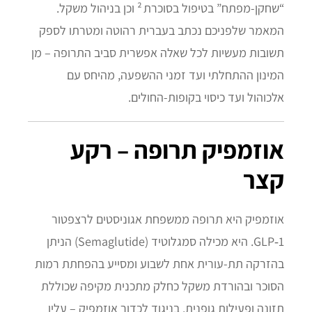
“שחקן‑מפתח” בטיפול בסוכרת ² וכן בניהול משקל.
המאמר שלפניכם נכתב בעברית רהוטה ומטרתו לספק
תשובות מעשיות לכל שאלה אפשרית סביב התרופה – מן
המינון ההתחלתי ועד זמני ההשפעה, מהיחס עם
אלכוהול ועד כיסוי בקופות‑החולים.
אוזמפיק תרופה – רקע
קצר
אוזמפיק היא תרופה ממשפחת אגוניסטים לרצפטור
GLP‑1. היא מכילה סמגלוטיד (Semaglutide) הניתן
בהזרקה תת‑עורית אחת לשבוע ומסייע בהפחתת רמות
הסוכר ובהורדת משקל כחלק מתכנית מקיפה שכוללת
תזונה ופעילות גופנית. בניגוד לכדור אוזמפיק – עליו