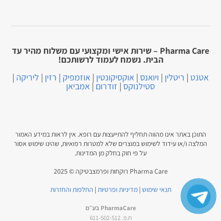
Pharma Care – שירות אישי ומקצועי עם משלוח מהיר עד
הבית. נשמח לעמוד לרשותכם!
אטנט
|
ריטלין
|
ויואנס
|
אוקסיקונטין
|
אוזמפיק
|
רזין
|
ליריקה
|
סטילנוקס
|
זודרום
|
אמביאן
התוכן באתר אינו מהווה תחליף להתייעצות עם רופא. אין לראות במידע האמור
המלצה ו/או עידוד לשימוש במוצרים שלא למטרות רפואיות, שהינו שימוש אסור
על פי חוק בחלק מן המדינות.
Pharma Care רוקחות ופרמצבטיקה © 2025
תנאי שימוש
|
מדיניות ופרטיות
|
החלפות והחזרות
PharmaCare בע״מ
ח.פ. 611-502-512