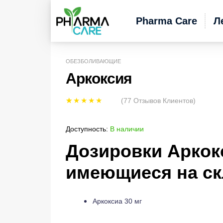
Pharma Care
Л
ОБЕЗБОЛИВАЮЩИЕ
Аркоксия
(
77
Отзывов Клиентов)
Рейтинг
77
5.00
из 5 на
Доступность:
В наличии
основе
Дозировки Аркок
опроса
пользовател
имеющиеся на ск
ей
Аркоксиа 30 мг