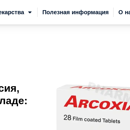
екарства
Полезная информация
О н
сия,
ладе: