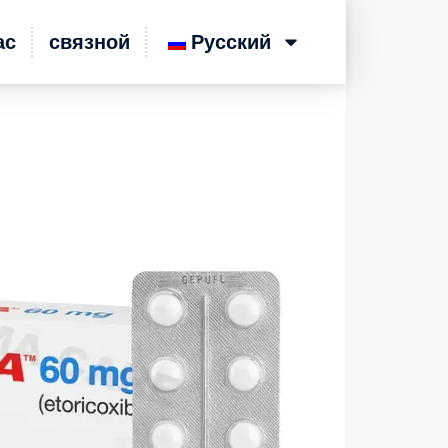
ас
связной
Русский