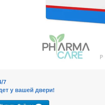
4/7
дет у вашей двери!