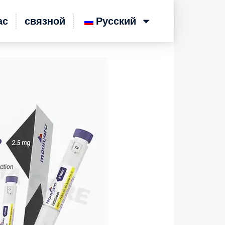
ас
связной
Русский