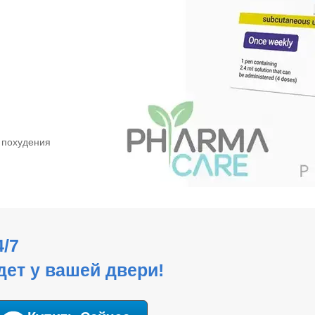
я похудения
4/7
дет у вашей двери!