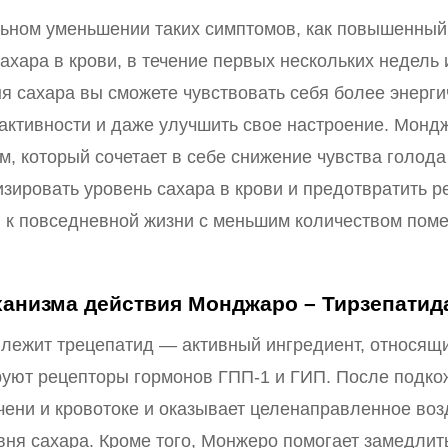
ьном уменьшении таких симптомов, как повышенный
хара в крови, в течение первых нескольких недель
я сахара вы сможете чувствовать себя более энерг
активности и даже улучшить свое настроение. Мондж
, который сочетает в себе снижение чувства голода
изировать уровень сахара в крови и предотвратить р
 к повседневной жизни с меньшим количеством помех
анизма действия Монджаро – Тирзепатид
лежит трецепатид — активный ингредиент, относящи
уют рецепторы гормонов ГПП-1 и ГИП. После подко
чени и кровотоке и оказывает целенаправленное воз
вня сахара. Кроме того, Монжеро помогает замедлит