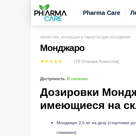
Pharma Care
Л
ЛЕКАРСТВА, ИНЪЕКЦИИ И ТАБЛЕТКИ ДЛЯ ПОХУДЕНИЯ
Монджаро
(
78
Отзывов Клиентов)
Рейтинг
78
5.00
из 5 на
Доступность:
В наличии
основе
Дозировки Монд
опроса
пользовател
имеющиеся на ск
ей
Монджаро 2,5 мг на дозу (стартовая до
гликемии)