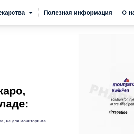
екарства
Полезная информация
О н
жаро,
ладе:
за, не для мониторинга