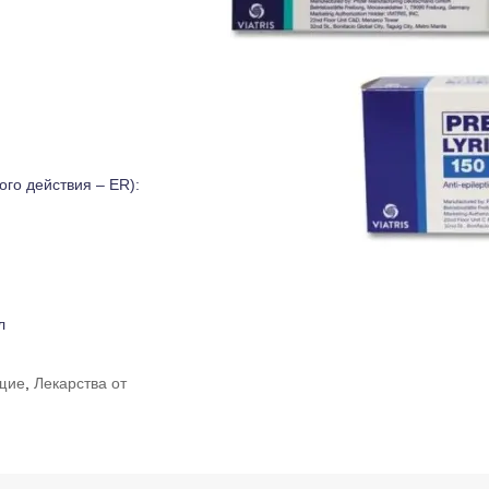
го действия – ER):
л
щие
,
Лекарства от