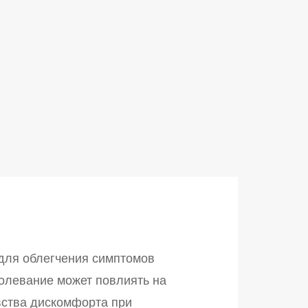
для облегчения симптомов
болевание может повлиять на
вства дискомфорта при