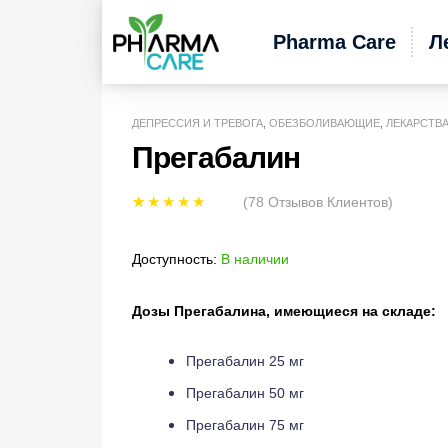
Pharma Care
Л
ДЕПРЕССИЯ И ТРЕВОГА
,
ОБЕЗБОЛИВАЮЩИЕ
,
ЛЕКАРСТВ
Прегабалин
(
78
Отзывов Клиентов)
Рейтинг
78
5.00
из 5 на
Доступность:
В наличии
основе
опроса
Дозы Прегабалина, имеющиеся на складе:
пользовател
ей
Прегабалин 25 мг
Прегабалин 50 мг
Прегабалин 75 мг