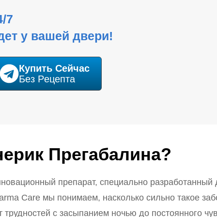
4/7
дет у вашей двери!
Купить Cейчас
Без Pецепта
нерик Прегабалина?
новационный препарат, специально разработанный 
harma Care мы понимаем, насколько сильно такое за
 трудностей с засыпанием ночью до постоянного чу