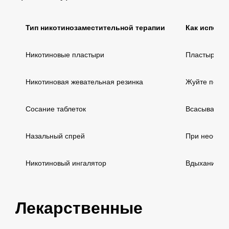
Тип никотинозаместительной терапии
Как исполь
Никотиновые пластыри
Пластырь, ко
Никотиновая жевательная резинка
Жуйте по мер
Сосание таблеток
Всасывание 
Назальный спрей
При необход
Никотиновый ингалятор
Вдыхание чер
Лекарственные