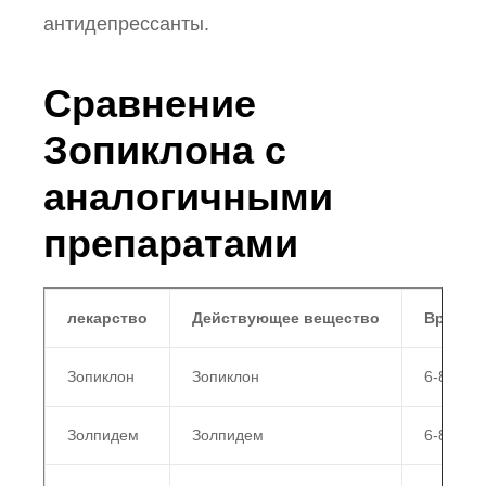
антидепрессанты.
Сравнение
Зопиклона с
аналогичными
препаратами
лекарство
Действующее вещество
Время 
Зопиклон
Зопиклон
6-8 часо
Золпидем
Золпидем
6-8 часо