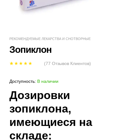
РЕКОМЕНДУЕМЫЕ ЛЕКАРСТВА И СНОТВОРНЫЕ
Зопиклон
(
77
Отзывов Клиентов)
Рейтинг
77
5.00
из 5 на
Доступность:
В наличии
основе
Дозировки
опроса
пользовател
зопиклона,
ей
имеющиеся на
складе: