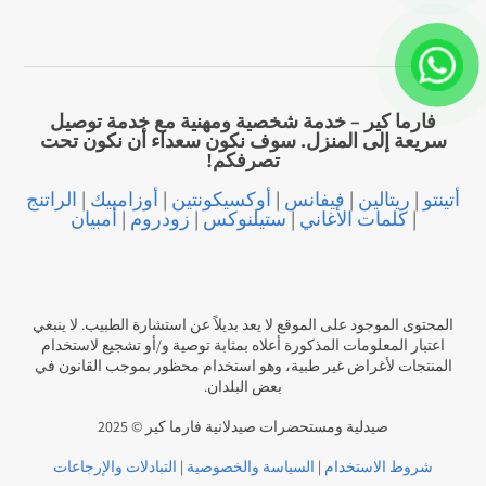
فارما كير – خدمة شخصية ومهنية مع خدمة توصيل
سريعة إلى المنزل. سوف نكون سعداء أن نكون تحت
تصرفكم!
أتينتو
|
ريتالين
|
فيفانس
|
أوكسيكونتين
|
أوزامبيك
|
الراتنج
|
كلمات الأغاني
|
ستيلنوكس
|
زودروم
|
أمبيان
المحتوى الموجود على الموقع لا يعد بديلاً عن استشارة الطبيب. لا ينبغي
اعتبار المعلومات المذكورة أعلاه بمثابة توصية و/أو تشجيع لاستخدام
المنتجات لأغراض غير طبية، وهو استخدام محظور بموجب القانون في
بعض البلدان.
صيدلية ومستحضرات صيدلانية فارما كير © 2025
شروط الاستخدام
|
السياسة والخصوصية
|
التبادلات والإرجاعات