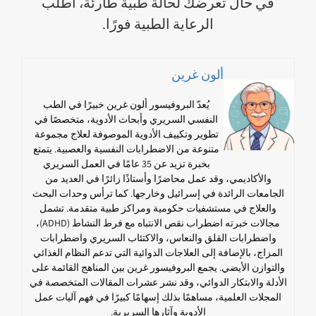
في حال تعرضك لحالة طبية طارئة، اطلب
الرعاية الطبية فورًا.
ألون غرين
يُعدّ البروفيسور ألون غرين خبيرًا في الطب
النفسي السريري وأبحاث الأدوية، متخصصًا في
تطوير وتكييف الأدوية الموصوفة لعلاج مجموعة
متنوعة من الاضطرابات النفسية والعصبية. يتمتع
بخبرة تزيد عن 35 عامًا في العمل السريري
والأكاديمي، وقد عمل محاضرًا وأستاذًا زائرًا في العديد من
الجامعات الرائدة في إسرائيل وخارجها. كما ترأس وحدات البحث
والعلاج في مستشفيات حكومية ومراكز طبية متقدمة. تشمل
مجالات خبرته اضطراب نقص الانتباه مع فرط النشاط (ADHD)،
واضطرابات القلق والنعاس، والاكتئاب السريري واضطرابات
المزاج، بالإضافة إلى العلاجات الدوائية التي تدعم النظام الغذائي
والتوازن الأيضي. يجمع البروفيسور غرين بين المناهج القائمة على
الأدلة والابتكار الدوائي، وقد نشر عشرات المقالات المتخصصة في
المجلات العلمية، مساهمًا بذلك إسهامًا كبيرًا في فهم آليات عمل
الأدوية وآثارها السريرية.