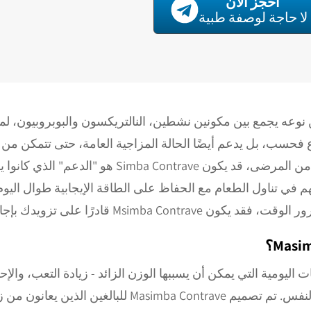
احجز الآن
لا حاجة لوصفة طبية
 هو دواء فريد من نوعه يجمع بين مكونين نشطين، النالتريكسون والبوبروب
لجوع فحسب، بل يدعم أيضًا الحالة المزاجية العامة، حتى تتمكن من ا
واتباع نمط حياة صحي. بالنسبة للعديد من المرضى، قد ي
م في تناول الطعام مع الحفاظ على الطاقة الإيجابية طوال الي
Msimb قادرًا على تزويدك بإجابة دقيقة.
ليومية التي يمكن أن يسببها الوزن الزائد - زيادة التعب، والإحب
السيطرة عليه، وحتى انخفاض الثقة بالنفس. تم تصميم trave