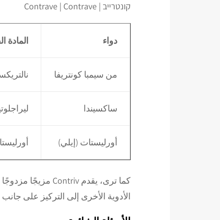
קונטרייב | Contrave | Contrave
دواء
المادة ال
من سيمبا كونتريفا
نالتريكس
ساكسيندا
ليراجلوتي
أورليستات (إيلي)
أورليست
كما ترى، يقدم triv
الأدوية الأخرى إلى التركيز على جانب