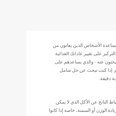
يون، لمساعدة الأشخاص الذين يعانون من
لتركيز على تغيير عاداتك الغذائية
كون Simba Contrave هو "الدعم" الذي كانوا يبحثون عنه - والذي يساعدهم على
وم. إذا كنت تبحث عن حل شامل
اط الناتج عن الأكل الذي لا يمكن
Masimba Con للبالغين الذين يعانون من زيادة الوزن أو السمنة، خاصة إذا كانوا