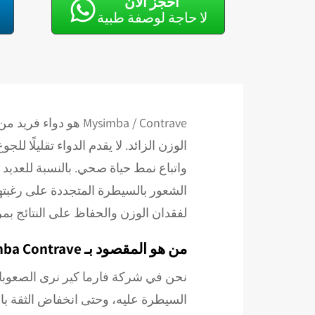
احجز الآن
لا حاجة لوصفة طبية
Mysimba / Contrave
الوزن الزائد. لا يقدم الدواء تقليلًا ل
الشعور بالسيطرة المتجددة على رغبته
لفقدان الوزن والحفاظ على النتائج بمرور الوقت، فقد يكون a Contrave
من هو المقصود بـ Masimba Contrave؟
نحن في شركة فارما كير نرى الصعوبات ا