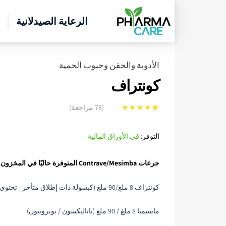
الرعاية الصيدلانية
الأدوية والحقن وحبوب الحمية
كونتراف
(
78
مراجعة)
78
تم التقييم بـ
5.00
من 5 بناءً
التوفر:
في الأوراق المالية
على تقييم
عميل
جرعات Contrave/Mesimba المتوفرة حاليًا في المخزون:
كونتراف 8 ملغ/90 ملغ (كبسولة ذات إطلاق متأخر - تحتوي على نالتريكسون/بوبروبيون)
ماسيمبا 8 ملغ / 90 ملغ (ناتاليكسون / بوبروبيون)