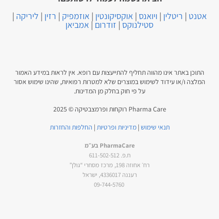
אטנט
|
ריטלין
|
ויואנס
|
אוקסיקונטין
|
אוזמפיק
|
רזין
|
ליריקה
|
סטילנוקס
|
זודרום
|
אמביאן
התוכן באתר אינו מהווה תחליף להתייעצות עם רופא. אין לראות במידע האמור
המלצה ו/או עידוד לשימוש במוצרים שלא למטרות רפואיות, שהינו שימוש אסור
על פי חוק בחלק מן המדינות.
Pharma Care רוקחות ופרמצבטיקה © 2025
תנאי שימוש
|
מדיניות ופרטיות
|
החלפות והחזרות
PharmaCare בע״מ
ח.פ. 611-502-512
רח׳ אחוזה 198, מרכז מסחרי “גולן”
רעננה 4336017, ישראל
‎09‑744‑5760‎