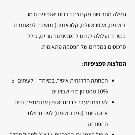
גמילה מתרופות מקבוצת הבנזודיאזפינים (כמו
דיאזפם, אלפראזולם, קלונאזפם) נחשבת למאתגרת
במיוחד ועלולה לגרום לתסמינים חמורים, כולל
פרכוסים במקרים של הפסקה פתאומית.
המלצות ספציפיות:
הפחתה הדרגתית איטית במיוחד – לעיתים 5-
10% מהמינון מדי שבועיים
לעיתים מעבר לבנזודיאזפין עם מחצית חיים
ארוכה יותר (כמו דיאזפם) לפני תחילת
ההפחתה
טיפול קוגניטיבי-התנהגותי (CBT) לניהול חרדה