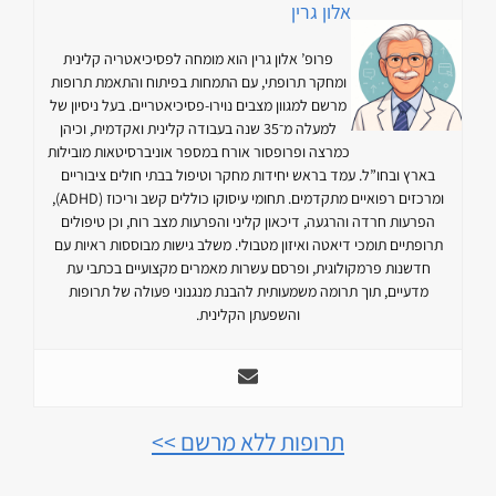
אלון גרין
פרופ’ אלון גרין הוא מומחה לפסיכיאטריה קלינית
ומחקר תרופתי, עם התמחות בפיתוח והתאמת תרופות
מרשם למגוון מצבים נוירו-פסיכיאטריים. בעל ניסיון של
למעלה מ־35 שנה בעבודה קלינית ואקדמית, וכיהן
כמרצה ופרופסור אורח במספר אוניברסיטאות מובילות
בארץ ובחו”ל. עמד בראש יחידות מחקר וטיפול בבתי חולים ציבוריים
ומרכזים רפואיים מתקדמים. תחומי עיסוקו כוללים קשב וריכוז (ADHD),
הפרעות חרדה והרגעה, דיכאון קליני והפרעות מצב רוח, וכן טיפולים
תרופתיים תומכי דיאטה ואיזון מטבולי. משלב גישות מבוססות ראיות עם
חדשנות פרמקולוגית, ופרסם עשרות מאמרים מקצועיים בכתבי עת
מדעיים, תוך תרומה משמעותית להבנת מנגנוני פעולה של תרופות
והשפעתן הקלינית.
תרופות ללא מרשם >>