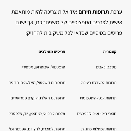
ערכת
תרופות חירום
אידיאלית צריכה להיות מותאמת
אישית לצרכים הספציפיים של משפחתכם, אך ישנם
פריטים בסיסיים שכדאי לכל משק בית להחזיק:
קטגוריה
פריטים מומלצים
משככי כאבים
פרצטמול, איבופרופן, אספירין
תרופות למערכת העיכול
תרופות נגד שלשול, משלשלים, תרופות נגד 
תרופות אנטי-היסטמיניות
תרופות נגד אלרגיה, קרם סטרואידים
חומרי חיטוי וטיפול בפצעים
אלכוהול רפואי, מי חמצן, יוד, פלסטרים, תחב
תרופות למחלות כרוניות
תרופות לסוכרת, לחץ דם, אסטמה וכו'