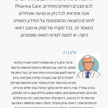
לכם מצבים רפואיים מיוחדים. Pharma Care
אינה אחראית לכל נזק או פגיעה שעלולים
להיגרם כתוצאה מהסתמכות על המידע המופיע
במאמר זה. בכל מקרה של ספק או מצב רפואי
דחוף, יש לפנות לגורמי רפואה מוסמכים.
אלון גרין
פרופ’ אלון גרין הוא מומחה לפסיכיאטריה קלינית
ומחקר תרופתי, עם התמחות בפיתוח והתאמת תרופות
מרשם למגוון מצבים נוירו-פסיכיאטריים. בעל ניסיון של
למעלה מ־35 שנה בעבודה קלינית ואקדמית, וכיהן
כמרצה ופרופסור אורח במספר אוניברסיטאות מובילות
בארץ ובחו”ל. עמד בראש יחידות מחקר וטיפול בבתי חולים ציבוריים
ומרכזים רפואיים מתקדמים. תחומי עיסוקו כוללים קשב וריכוז (ADHD),
הפרעות חרדה והרגעה, דיכאון קליני והפרעות מצב רוח, וכן טיפולים
תרופתיים תומכי דיאטה ואיזון מטבולי. משלב גישות מבוססות ראיות עם
חדשנות פרמקולוגית, ופרסם עשרות מאמרים מקצועיים בכתבי עת