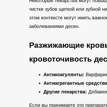
Некоторые лекарства могут повыш
чистке зубов щеткой или зубной н
этом контексте могут иметь важн
заболеваниями десен.
Разжижающие кровь
кровоточивость де
Антикоагулянты:
Варфарин 
Антиагрегантные средства
Другие лекарства:
Добавки 
Если вы принимаете эти препарат