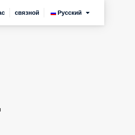
ас
связной
Русский
и