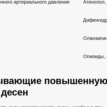
нного артериального давления
Атенолол,
Дифенгидр
Оланзапин
Опиоиды, 
зывающие повышенну
 десен