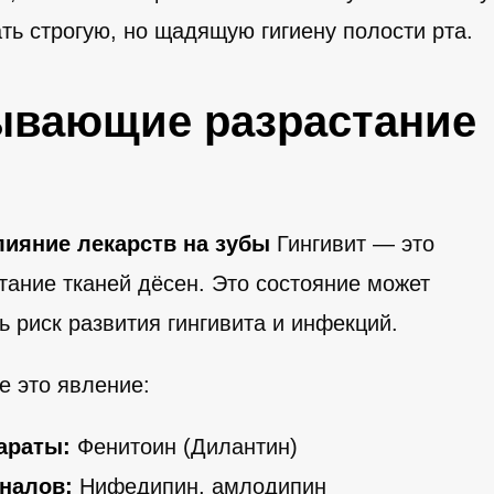
ь строгую, но щадящую гигиену полости рта.
ывающие разрастание
лияние лекарств на зубы
Гингивит — это
стание тканей дёсен. Это состояние может
ь риск развития гингивита и инфекций.
 это явление:
араты:
Фенитоин (Дилантин)
налов:
Нифедипин, амлодипин