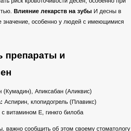
ать риск кровоточивости десен, особенно при
итью.
Влияние лекарств на зубы
И десны в
ое значение, особенно у людей с имеющимися
 препараты и
сен
(Кумадин), Апиксабан (Аликвис)
:
Аспирин, клопидогрель (Плавикс)
с витамином Е, гинкго билоба
ы, важно сообщить об этом своему стоматологу