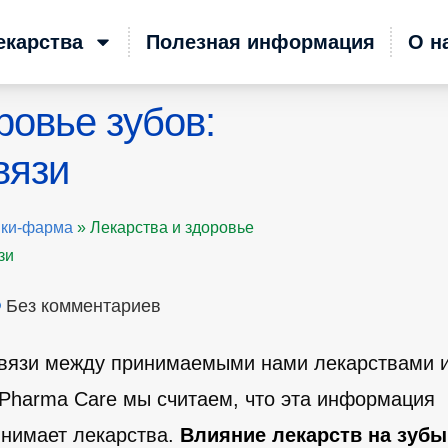
екарства
Полезная информация
О н
ровье зубов:
вязи
ики-фарма
»
Лекарства и здоровье
зи
Без комментариев
 связи между принимаемыми нами лекарствами 
 Pharma Care мы считаем, что эта информация
инимает лекарства.
Влияние лекарств на зубы