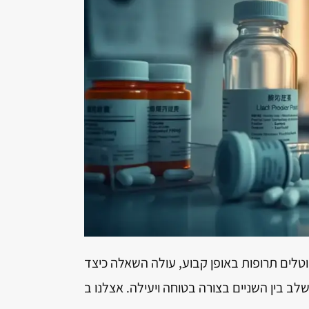
וטלים תרופות באופן קבוע, עולה השאלה כיצד
ן השניים בצורה בטוחה ויעילה. אצלנו ב-Pharma Care מאמינים כי איזון נכון בין טיפול תרופתי