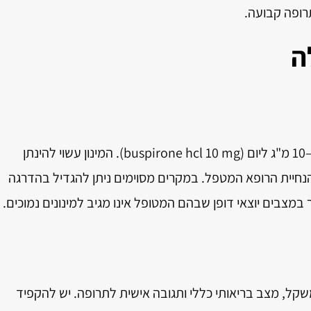
תרופה קבועה.
ה
רופאים נוהגים לרוב להתחיל במינון נמוך של 5–10 מ"ג ליום (buspirone hcl 10 mg). המינון עשוי להינתן
נחיית הרופא המטפל. במקרים מסוימים ניתן להגדיל בהדרגה
ל, מצב בריאותי כללי ותגובה אישית לתרופה. יש להקפיד