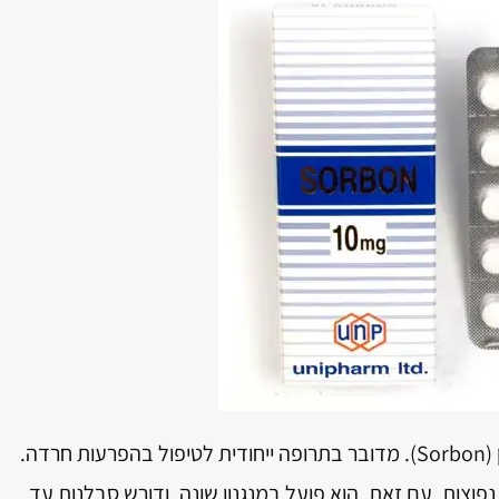
בוספירון מוכר בישראל גם בשם המסחרי סורבון (Sorbon). מדובר בתרופה ייחודית לטיפול בהפרעות חרדה.
נפוצות. עם זאת, הוא פועל במנגנון שונה, ודורש סבלנות עד