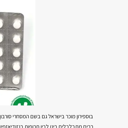
רבים מתבלבלים בינו לבין תרופות בנזודיאזפין 