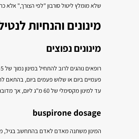
שלא מומלץ ליטול סורבון "לפי הצורך," אלא כ
מינונים והנחיות לנטיל
מינונים נפוצים
פעמיים ביום או שלוש פעמים ביום, בהתאם לה
עד למינון מקסימלי של 60 מ"ג ליום, אך מדובר במצבים יוצאי דופן שבהם המטופל אינו מגיב למינונים נמוכים.
buspirone dosage
המינון משתנה מאדם לאדם בהתחשב בגיל, משק