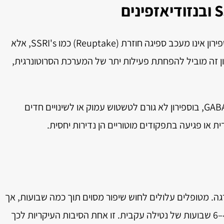
למרות שהשפעתו מערבת קולטני סרוטונין, בוספירון אינו מעכב ספיגה חוזרת (Reuptake) כמו SSRI's, אלא
ניסט חלקי על קולטני 5-HT1A. מנגנון זה מוביל להפחתת פעילות יתר של המערכת הסרוטונרגית,
להבדיל מבנזודיאזפינים הפועלים על קולטני GABA, בוספירון לא גורם לטשטוש עמוק או לשינויים חדים
 או פגיעה בתפקודים מוטוריים הן נדירות יחסית.
. מטופלים עלולים לחוש שיפור מסוים תוך כמה שבועות, אך
ההשפעה המלאה מורגשת לעיתים רק לאחר 4–6 שבועות של נטילה עקבית. זו אחת הסיבות העיקריות לכך