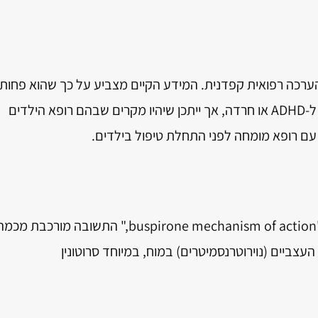
ב הערכה רפואית קפדנית. המידע הקיים מצביע על כך שהוא פחות
נפוץ ברפואת ילדים בהשוואה לתרופות אחרות ל-ADHD או חרדה, אך ייתכן שיהיו מקרים שבהם רופא הילדים
 עם רופא מומחה לפני התחלת טיפול בילדים.
לשאלה "how does buspirone work?" או "buspirone mechanism of action," התשובה מורכבת מכ
עצביים (נוירוטרנסמיטרים) במוח, במיוחד סרוטונין