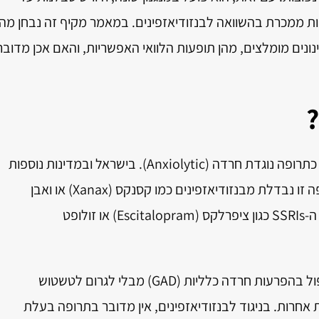
 ממכרת בהשוואה לבנזודיאזפינים. במאמר מקיף זה נבחן מהו
וא פועל, אילו מינונים מומלצים, מהן תופעות הלוואי האפשריות, והאם אכן מדובר
?
הוא חומר פעיל שמסווג כתרופה נוגדת חרדה (Anxiolytic). בישראל ובמדינות נוספות
הוא נמכר תחת השם "סורבון" (Sorbon). תרופה זו נבדלת מבנזודיאזפינים כמו קסנקס (Xanax) או ואבן
(Lorazepam), והיא אינה משתייכת למשפחת ה-SSRIs כגון ציפרלקס (Escitalopram) או זולופט
בוספירון תרופה זו פותחה מתוך רצון להציע טיפול בהפרעות חרדה כלליות (GAD) מבלי לגרום לטשטוש
חרות. בניגוד לבנזודיאזפינים, אין מדובר בתרופה בעלת