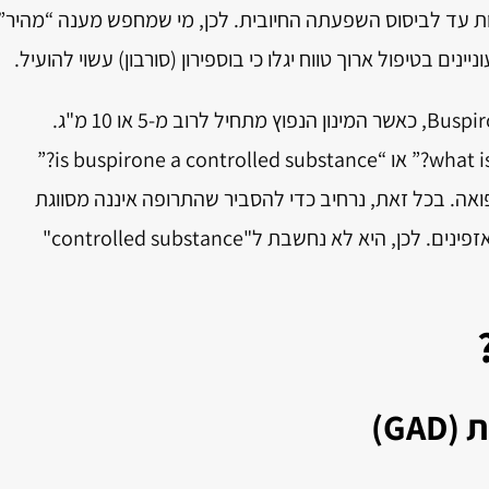
ת עד לביסוס השפעתה החיובית. לכן, מי שמחפש מענה “מהיר”
ים בטיפול ארוך טווח יגלו כי בוספירון (סורבון) עשוי להועיל.
סורבון תרופה מוכרת גם בשם Buspirone HCl 10 mg, כאשר המינון הנפוץ מתחיל לרוב מ-5 או 10 מ"ג.
לעיתים קרובות אנשים שואלים: “what is buspirone?” או “is buspirone a controlled substance?”
ואה. בכל זאת, נרחיב כדי להסביר שהתרופה איננה מסווגת
כחומר מפוקח באותה דרגת הגבלה של בנזודיאזפינים. לכן, היא לא נחשבת ל"controlled substance"
GA)