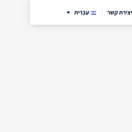
יצירת קשר
עִבְרִית