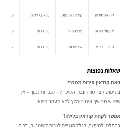
קודאין סירופ
קודאין פוספט
30–60 דקות
מדכא שיעול
אקמול סירופ
פרצטמול
30 דקות
מתאים לילדי
נורופן סירופ
איבופרופן
30 דקות
אנטי-דלקתי,
שאלות נפוצות
האם קודאין סירופ ממכר?
בשימוש קצר טווח ונכון, הסיכון להתמכרות נמוך – אך
שימוש ממושך אינו מומלץ ללא מעקב רפואי.
אפשר לקחת קודאין בלילה?
בהחלט. למעשה, בגלל הנטייה לגרום לישנוניות, רבים