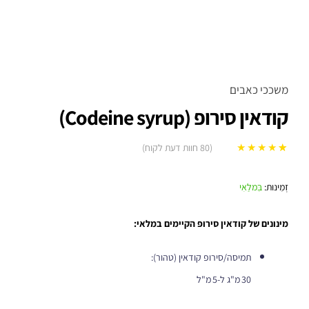
משככי כאבים
קודאין סירופ (Codeine syrup)
(
80
חוות דעת לקוח)
80
מדורגים
5.00
מתוך 5 מבוסס
זְמִינוּת:
בִּמלַאִי
על
דירוגים של
לקוחות
מינונים של קודאין סירופ הקיימים במלאי
:
תמיסה/סירופ קודאין (טהור):
30 מ"ג ל-5 מ"ל