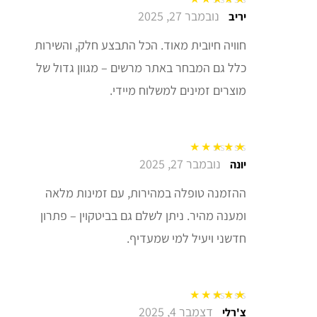
נובמבר 27, 2025
דורג
5
מתוך 5
יריב
חוויה חיובית מאוד. הכל התבצע חלק, והשירות
כלל גם המבחר באתר מרשים – מגוון גדול של
מוצרים זמינים למשלוח מיידי.
נובמבר 27, 2025
דורג
5
מתוך 5
יונה
ההזמנה טופלה במהירות, עם זמינות מלאה
ומענה מהיר. ניתן לשלם גם בביטקוין – פתרון
חדשני ויעיל למי שמעדיף.
דצמבר 4, 2025
דורג
5
מתוך 5
צ'רלי