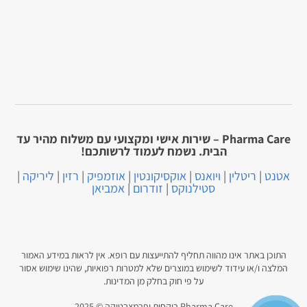
Pharma Care – שירות אישי ומקצועי עם משלוח מהיר עד
הבית. נשמח לעמוד לרשותכם!
אטנט
|
ריטלין
|
ויואנס
|
אוקסיקונטין
|
אוזמפיק
|
רזין
|
ליריקה
|
סטילנוקס
|
זודרום
|
אמביאן
התוכן באתר אינו מהווה תחליף להתייעצות עם רופא. אין לראות במידע האמור
המלצה ו/או עידוד לשימוש במוצרים שלא למטרות רפואיות, שהינו שימוש אסור
על פי חוק בחלק מן המדינות.
Pharma Care רוקחות ופרמצבטיקה © 2025