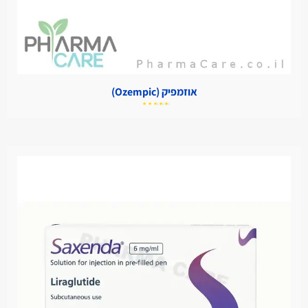
אוזמפיק (Ozempic)
דורג
5.00
מתוך
5