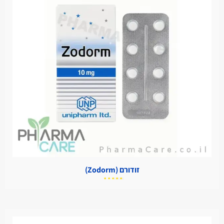
זודורם (Zodorm)
דורג
5.00
מתוך
5