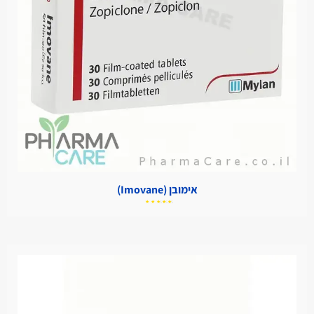
אימובן (Imovane)
דורג
5.00
מתוך
5