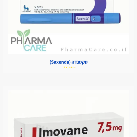
סקסנדה (Saxenda)
דורג
5.00
מתוך
5