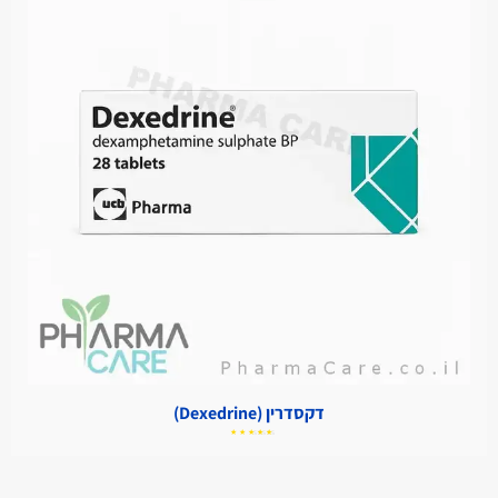
דקסדרין (Dexedrine)
דורג
5.00
מתוך
5