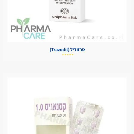
טרזודיל (Trazodil)
דורג
5.00
מתוך
5