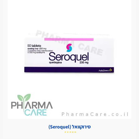
סירוקוואל (Seroquel)
דורג
5.00
מתוך
5