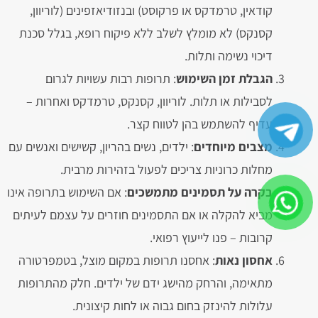
קודאין, טרמדקס או פרקוסט) ובנזודיאזפינים (לוריוון,
קסנקס) לא מומלץ לשלב ללא פיקוח רופא, בגלל סכנת
דיכוי נשימה ותלות.
הגבלת זמן השימוש
: תרופות רבות עשויות לגרום
לסבילות או תלות. לוריוון, קסנקס, טרמדקס ואחרות –
עדיף להשתמש בהן לטווח קצר.
מצבים מיוחדים
: ילדים, נשים בהריון, קשישים ואנשים עם
מחלות כרוניות צריכים לפעול בזהירות מרבית.
בקרה על תסמינים מתמשכים
: אם השימוש בתרופה אינו
מביא להקלה או אם התסמינים חוזרים על עצמם לעיתים
קרובות – פנו לייעוץ רפואי.
אחסון נאות
: אחסנו תרופות במקום מוצל, בטמפרטורה
מתאימה, והרחק מהישג ידם של ילדים. חלק מהתרופות
עלולות להינזק בחום גבוה או לחות קיצונית.