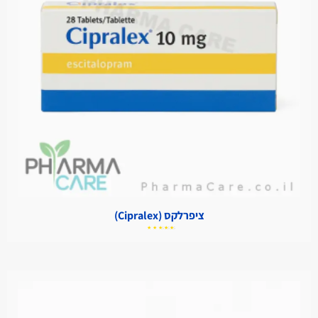
ציפרלקס (Cipralex)
דורג
5.00
מתוך
5