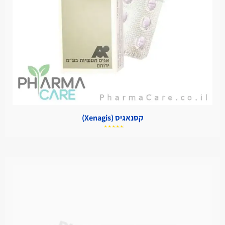
קסנאגיס (Xenagis)
דורג
5.00
מתוך
5