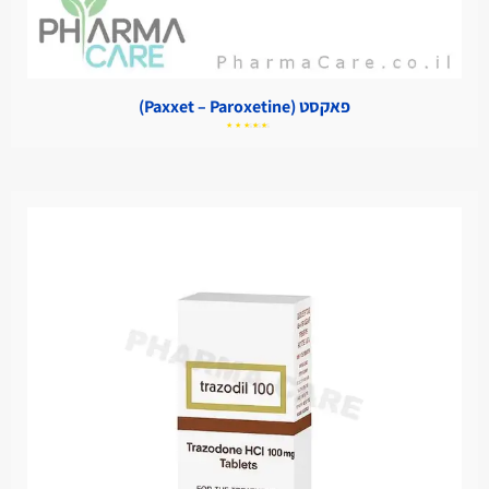
פאקסט (Paxxet – Paroxetine)
דורג
5.00
מתוך
5