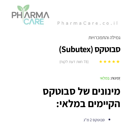
גמילה והתמכרויות
סבוטקס (Subutex)
(
78
חוות דעת לקוח)
78
מדורגים
5.00
מתוך 5 מבוסס
זְמִינוּת:
בִּמלַאִי
על
דירוגים של
מינונים של סבוטקס
לקוחות
הקיימים במלאי:
סבוטקס 2 מ"ג