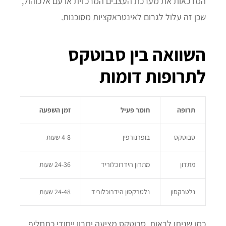
המדכאות את מערכת העצבים המרכזית או עם אלכוהול,
שכן זה עלול לגרום לאינטראקציות מסוכנות.
השוואה בין סבוטקס
לתרופות דומות
תרופה
חומר פעיל
זמן השפעה
יתרון עיקר
סבוטקס
בופרנורפין
4-8 שעות
תחליף מתד
מתדון
מתדון הידרוכלוריד
24-36 שעות
השפעה ממ
נלטרקסון
נלטרקסון הידרוכלוריד
24-48 שעות
חוסם קולטנ
כמו שניתן לראות, סבוטקס מציעה יתרון ייחודי כתחליף