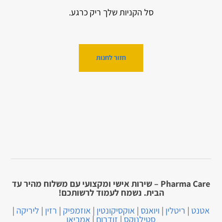
סל הקניות שלך ריק כרגע.
חזור לחנות
Pharma Care – שירות אישי ומקצועי עם משלוח מהיר עד
הבית. נשמח לעמוד לרשותכם!
אטנט
|
ריטלין
|
ויואנס
|
אוקסיקונטין
|
אוזמפיק
|
רזין
|
ליריקה
|
סטילנוקס
|
זודרום
|
אמביאן