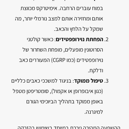
במוח עוברים הרחבה. אימיטרקס מכווצת
אותם ומחזירה אותם למצב נורמלי יותר, מה
שמקל על הלחץ והכאב.
הפחתת נוירופפטידים
: כאשר קולטני
הסרוטונין מופעלים, מופחת השחרור של
נוירופפטידים (כמו CGRP) המעוררים כאב
ודלקת.
טיפול ממוקד
: בניגוד למשככי כאבים כלליים
(כגון איבופרופן או אקמול), סומטריפטן מטפל
באופן ממוקד בתהליך הביוכימי הגורם
למיגרנה.
ההשפעה המהירה ניכרת במיוחד בשימוש בהזרקה