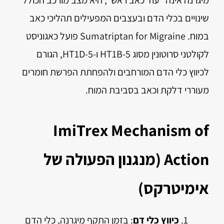
מיגרנה אינה "עוד כאב ראש"; היא מצב מורכב הכולל
שינויים בכלי הדם ובעצבים המפעילים תהליכי כאב
במוח. Sumatriptan for Migraine פועל כאגוניסט
לקולטני סרוטונין מסוג 5-HT1B ו-5-HT1D, הגורם
לכיווץ כלי הדם המורחבים ולהפחתת הפרשת חומרים
מעוררי דלקת וכאב בסביבת המוח.
ImiTrex Mechanism of
Action (מנגנון הפעולה של
אימיטרקס)
כיווץ כלי דם
: בזמן התקף מיגרנה, כלי הדם